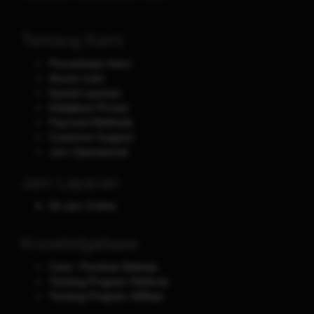
Tentang Kami
Perusahaan Kami
Aturan main
Syarat Layanan
Kebijakan Privasi
Payment Methods
Customer Support
Jam Operasional
Jam Layanan
24 Jam Online
Knowledgebase
Cara / Panduan Belanja
Tentang Program Referral
Tentang Program Affiliasi