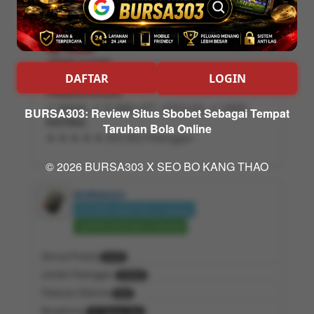
NAMA SITUS
BURSA303
MINIMAL DEPOSIT
Rp
10,000
JENIS GAME
DAFTAR
LOGIN
Sbobet, SBOBET MIX PARLAY
PEMBAYARAN
✔ BANK, ✔ E-WALLET, ✔PULSA, ✔ QRIS
BURSA303: Review Situs Sbobet Sebagai Tempat
RATING
Taruhan Bola Online
★ ★ ★ ★ ★ 303.303 Pelanggan
© 2026 BURSA303 X SEO BO KANG THAO
BURSA303
REVIEW AGEN BOLA Sbobet
TARUHAN BOLA Sbobet
Semua Produk
2345
Jumlah Pelanggan
25000
Pesanan Diterima
500
Bergabung
10 Tahun lalu