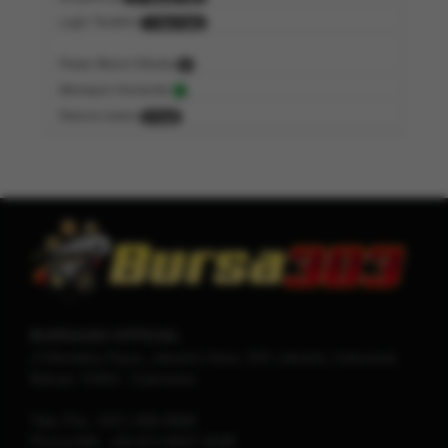
Login Terakhir
1 Hari lalu
Pesan Belum Dibuka
9
Merespon Komentar
-
Refund orders
0 Kali
BURSA303 OFFICIAL
Jl Merdeka Raya, Jakarta Utara, DKI Jakarta, Indonesia
Bekasi
15454
-
Indonesia
Telp./Fax.
(021) 666-6666
Phone/WA.
+62-813-9937-4048